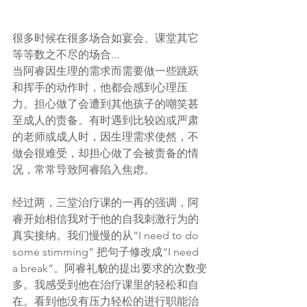
很多时候在很多场合如宴会、课堂其它
等等数之不尽的场合...
当阿睿因生理的需求而需要做一些跳跃
和挥手的动作时，他都会感到心理压
力。担心做了会遭到其他孩子的嘲笑甚
至成人的责备。有时遇到比较凶或严肃
的老师或成人时，因生理需求使然，不
做会很难受，却担心做了会被责备的情
况，常常导致阿睿陷入焦虑。
经过两，三堂治疗课的一再的强调，阿
睿开始相信我对于他的自我刺激行为的
真实接纳。我们慢慢的从“I need to do 
some stimming” 把句子修改成“I need 
a break”。阿睿礼貌的提出要求的次数变
多。我感受到他在治疗课里的轻松和自
在。看到他没有压力轻松的进行职能治