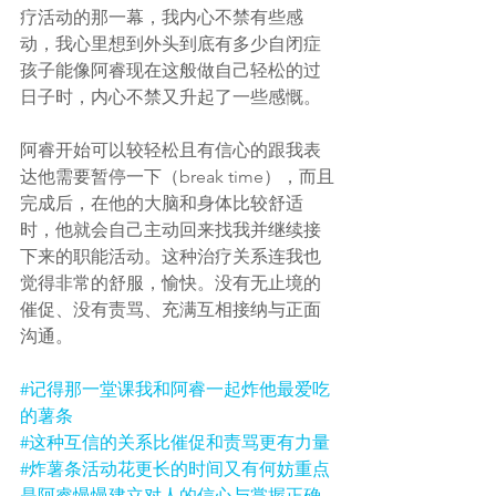
疗活动的那一幕，我内心不禁有些感
动，我心里想到外头到底有多少自闭症
孩子能像阿睿现在这般做自己轻松的过
日子时，内心不禁又升起了一些感慨。
阿睿开始可以较轻松且有信心的跟我表
达他需要暂停一下（break time），而且
完成后，在他的大脑和身体比较舒适
时，他就会自己主动回来找我并继续接
下来的职能活动。这种治疗关系连我也
觉得非常的舒服，愉快。没有无止境的
催促、没有责骂、充满互相接纳与正面
沟通。
#记得那一堂课我和阿睿一起炸他最爱吃
的薯条
#这种互信的关系比催促和责骂更有力量
#炸薯条活动花更长的时间又有何妨重点
是阿睿慢慢建立对人的信心与掌握正确