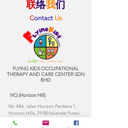
联
络
我
们
C
ontact
Us
FLYING KIDS OCCUPATIONAL
THERAPY AND CARE CENTER SDN
BHD
HQ (Horizon Hill)
No 4&6, Jalan Horizon Perdana 1,
Horizon Hills, 79100 Iskandar Puteri,
Johor.
Tel:
+607 234 3004
/
+6012 778 6427