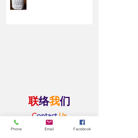
联
络
我
们
C
ontact
Us
Phone
Email
Facebook