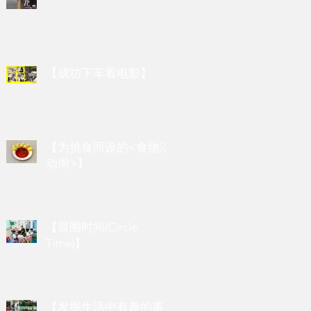
【成功下车看电影】
【为挑食而设的<食物活
动周>】
【晨圈时间(Circle
Time)】
【发掘生活中有趣的事