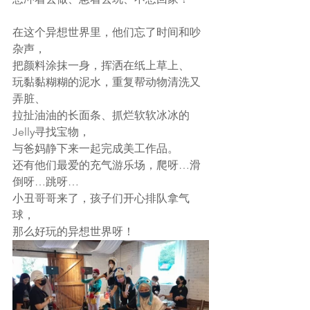
在这个异想世界里，他们忘了时间和吵
杂声，
把颜料涂抹一身，挥洒在纸上草上、
玩黏黏糊糊的泥水，重复帮动物清洗又
弄脏、
拉扯油油的长面条、抓烂软软冰冰的
Jelly寻找宝物，
与爸妈静下来一起完成美工作品。
还有他们最爱的充气游乐场，爬呀…滑
倒呀…跳呀…
小丑哥哥来了，孩子们开心排队拿气
球，
那么好玩的异想世界呀！