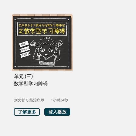
单元 (三)
数学型学习障碍
刘文哲 职能治疗师
1小时24秒
了解更多
登入播放