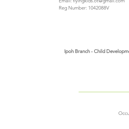
Email:
flyingkids.ot@gmail.com
Reg Number: 1042088V
Ipoh Branch - Child Developm
Occu