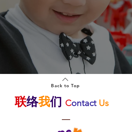
Back to Top
联
络
我
们
C
ontact
Us