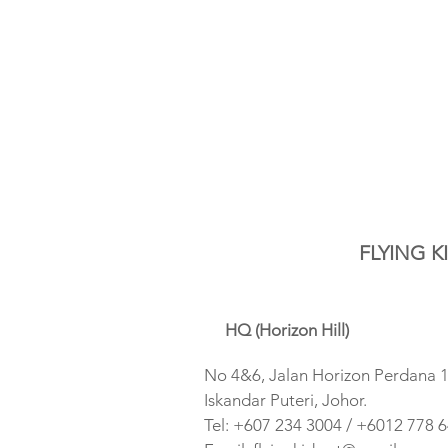
FLYING 
HQ (Horizon Hill)
No 4&6, Jalan Horizon Perdana 1,
Iskandar Puteri, Johor.
Tel: +607 234 3004 / +6012 778 