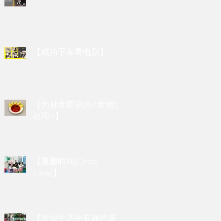
【成功下车看电影】
【为挑食而设的<食物活
动周>】
【晨圈时间(Circle
Time)】
【发掘生活中有趣的事