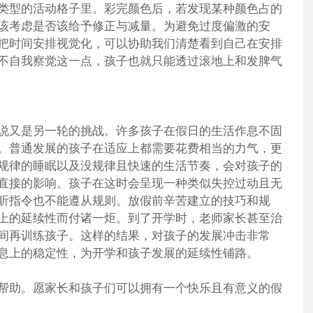
类型的活动格子里。彩完颜色后，若发现某种颜色占的
该考虑是否该给予修正与减量。为避免过度偏激的安
把时间安排视觉化，可以协助我们清楚看到自己在安排
不自我察觉这一点，孩子也就只能透过滚地上和发脾气
说又是另一轮的挑战。许多孩子在假日的生活作息不固
。普通发展的孩子在适应上都需要花费相当的力气，更
规律的睡眠以及没规律且快速的生活节奏，会对孩子的
直接的影响。孩子在这时会呈现一种类似失控过动且无
听指令也不能遵从规则。放假前辛苦建立的技巧和规
上的延续性而付诸一炬。到了开学时，老师家长甚至治
间再训练孩子。这样的结果，对孩子的发展冲击非常
息上的稳定性，为开学和孩子发展的延续性铺路。
帮助。愿家长和孩子们可以拥有一个快乐且有意义的假