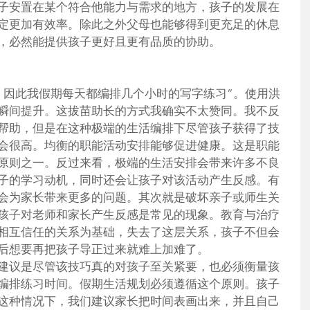
子安置在某个符合他能力与需求的地方，孩子的发展在
定更加有效率。除此之外父母也能够得到更充足的休息
，必然能提供孩子更好且更有品质的协助。
，因此我假期每天都编排几个小时的写字练习”。使用洪
瞬间提升。这拔苗助长的方式我确实不太赞同。我不反
帮助，但是在这种极端的生活编排下尽管孩子获得了技
会很高。均衡的职能活动安排能够促进健康。这是职能
原则之一。反过来看，极端的生活安排会带来许多不良
子的学习动机，同时还会让孩子对该活动产生反感。有
会为家长带来更多的问题。其次就是破坏亲子或师生关
孩子对老师和家长产生反感是常见的现象。教育与治疗
相互信任的关系为基础，失去了这层关系，孩子不但会
后想要再把孩子导正过来就难上加难了。
建议是尽管该技巧真的对孩子至关紧要，也必须衡量孩
编排练习时间。假期生活规划必须遵循这个原则。孩子
这种情况下，我们建议家长把时间表画出来，并且自己